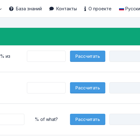
База знаний
Контакты
О проекте
Русск
% из
Рассчитать
Рассчитать
% of what?
Рассчитать